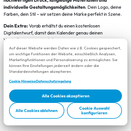
hochwertigen Druck, langlebige Materialien und
individuelle Gestaltungsmöglichkeiten
. Dein Logo, deine
Farben, dein Stil – wir setzen deine Marke perfekt in Szene.
Dein Extra:
Vorab erhältst du einen kostenlosen
Digitalentwurf, damit dein Kalender genau deinen
Vorstellungen entspricht!
Auf dieser Website werden Daten wie z.B. Cookies gespeichert,
Der Oberknaller:
um wichtige Funktionen der Website, einschließlich Analysen,
Bestelle bis zum
30.04.2025
und sichere dir unseren
Marketingfunktionen und Personalisierung zu ermöglichen. Sie
unschlagbaren Frühbucherrabatt
!
können Ihre Einstellungen jederzeit ändern oder die
Standardeinstellungen akzeptieren.
Jetzt anfragen und dein Unternehmen für 2026 perfekt in
Cookie Hinweise
Datenschutzregelung
Szene setzen!
Besuchen Sie uns
hier
um mehr zu erfahren!
Alle Cookies akzeptieren
Cookie Auswahl
Alle Cookies ablehnen
konfigurieren